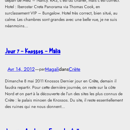
départ de Metz – Nancy. RAS, c’est du charter, mais c’est correct.
Hotel : Iberostar Creta Panorama via Thomas Cook, en
surclassement VIP – Bungalow. Hotel très correct, bien situé, au
calme. Les chambres sont grandes avec une belle vue, je ne suis
néanmoins…
Jour 7 – Knossos – Malia
Avr 14, 2012
—
Magali
dans
Crète
par
Dimanche 8 mai 2011 Knossos Dernier jour en Crête, demain il
faudra repartir. Pour cette dernière journée, on reste sur la côte
Nord et on part à la découverte de l’un des sites les plus connus de
Crète : le palais minoen de Knossos. Du site, il reste essentiellement
des ruines qui ne nous donnent…