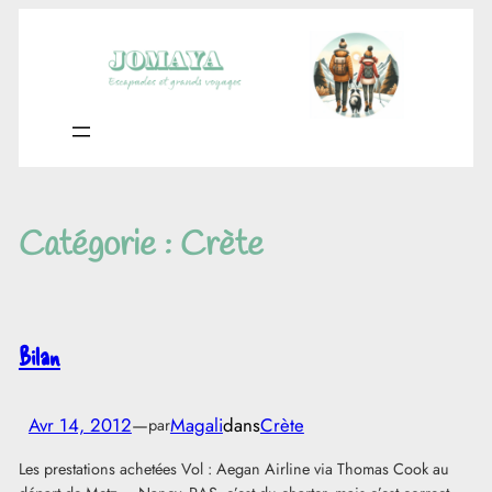
Aller
au
contenu
Catégorie :
Crète
Bilan
Avr 14, 2012
—
Magali
dans
Crète
par
Les prestations achetées Vol : Aegan Airline via Thomas Cook au