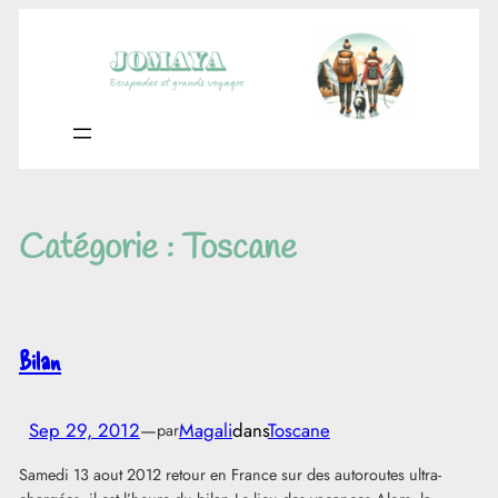
Aller
au
contenu
Catégorie :
Toscane
Bilan
Sep 29, 2012
—
Magali
dans
Toscane
par
Samedi 13 aout 2012 retour en France sur des autoroutes ultra-