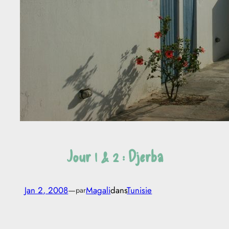
Jour 1 & 2 : Djerba
Jan 2, 2008
—
Magali
dans
Tunisie
par