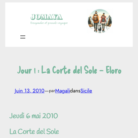
Aller
au
contenu
Jour 1 : La Corte del Sole – Eloro
Juin 13, 2010
—
Magali
dans
Sicile
par
Jeudi 6 mai 2010
La Corte del Sole